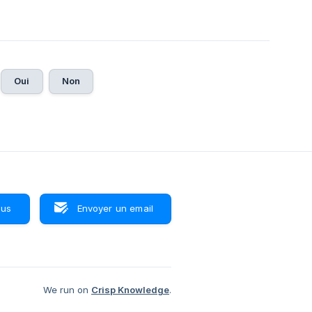
Oui
Non
ous
Envoyer un email
We run on
Crisp Knowledge
.