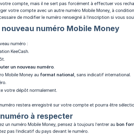
 votre compte, mais il ne sert pas forcément à effectuer vos rech
ger votre compte avec un autre numéro Mobile Money, à condition
écessaire de modifier le numéro renseigné à l’inscription si vous s
n nouveau numéro Mobile Money
uveau numéro :
cation KeeCash.
ôt.
outer un nouveau numéro
.
éro Mobile Money au
format national
, sans indicatif international.
éro.
ite votre dépôt normalement.
 numéro restera enregistré sur votre compte et pourra être sélecti
 numéro à respecter
ez un numéro Mobile Money, pensez à toujours l’entrer au
bon for
tez pas l’indicatif du pays devant le numéro.