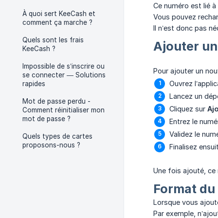
Ce numéro est lié à
À quoi sert KeeCash et
Vous pouvez rechar
comment ça marche ?
Il n’est donc pas n
Quels sont les frais
Ajouter u
KeeCash ?
Impossible de s’inscrire ou
Pour ajouter un no
se connecter — Solutions
Ouvrez l’appli
rapides
Lancez un dép
Mot de passe perdu -
Cliquez sur
Aj
Comment réinitialiser mon
mot de passe ?
Entrez le num
Validez le num
Quels types de cartes
proposons-nous ?
Finalisez ensu
Une fois ajouté, ce
Format du
Lorsque vous ajout
Par exemple, n’ajou