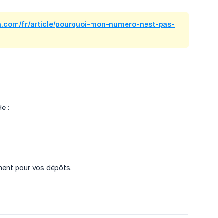
sh.com/fr/article/pourquoi-mon-numero-nest-pas-
e :
ment pour vos dépôts.