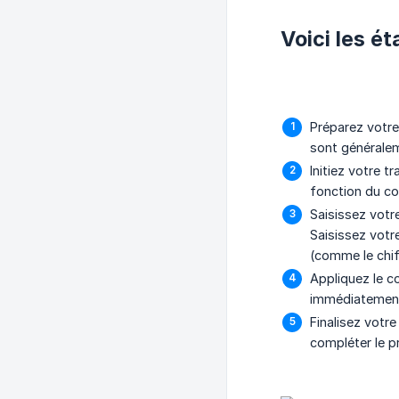
Voici les ét
Préparez votre
sont généralem
Initiez votre t
fonction du co
Saisissez vot
Saisissez votr
(comme le chiff
Appliquez le co
immédiatement 
Finalisez votre
compléter le p