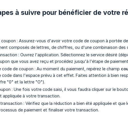
apes à suivre pour bénéficier de votre r
 coupon : Assurez-vous d'avoir votre code de coupon à portée d
ent composés de lettres, de chiffres, ou d'une combinaison des 
ransaction : Ouvrez l'application. Sélectionnez le service désiré (dép
upon que vous avez reçu et procédez jusqu'à l'étape de paiement
re code de coupon : Au moment du paiement, repérez le champ
co
e code dans l'espace prévu à cet effet. Faites attention à bien res
re "0" et la lettre "O").
upon : Une fois votre code saisi, il vous faudra cliquer sur le bou
appliquée à votre transaction.
 transaction : Vérifiez que la réduction a bien été appliquée et qu
rocessus de paiement et finaliser votre transaction.