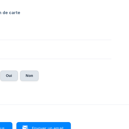
Oui
Non
ous
Envoyer un email